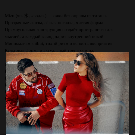
Mizu (яп. 水, «вода») — очки без оправы из титана.
Прозрачные линзы, лёгкая посадка, чистая форма.
Прямоугольная конструкция создаёт пространство для
мыслей, а каждый взгляд дарит внутренний покой.
Минимализм shibui, тихий ритм и ясность восприятия.
Культовая форма и актуальный тренд сезона.
Тип линз: Нейлон
Материал: Титан, Монель
Цвет оправы: Slate Blue
Вид оправы: Прямоугольные
Производство: Гонконг
Ширина линзы, мм: 50
Ширина переносицы, мм: 20
Длина заушника, мм: 145