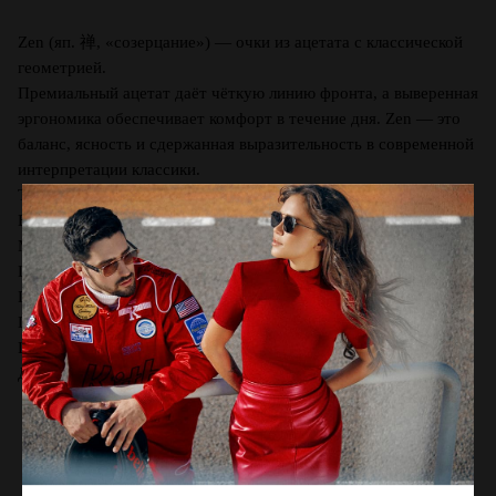
Zen (яп. 禅, «созерцание») — очки из ацетата с классической
геометрией.
Премиальный ацетат даёт чёткую линию фронта, а выверенная
эргономика обеспечивает комфорт в течение дня. Zen — это
баланс, ясность и сдержанная выразительность в современной
интерпретации классики.
Тип линз: Нейлон
Вид оправы: Панто
Материал: Ацетат
Цвет оправы: Ruby Raven
Производство: Гонконг
Ширина линзы, мм: 51
Ширина переносицы, мм: 21
Длина заушника, мм: 145