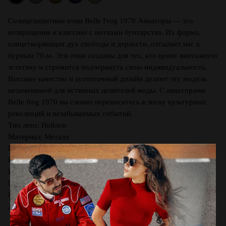
Солнцезащитные очки Belle Frog 1970 Авиаторы — это
возвращение к классике с нотками бунтарства. Их форма,
олицетворяющая дух свободы и дерзости, отсылает нас к
бурным 70-м. Эти очки созданы для тех, кто ценит винтажную
эстетику и стремится подчеркнуть свою индивидуальность.
Высокое качество и аутентичный дизайн делают эту модель
незаменимой для истинных ценителей моды. С авиаторами
Belle frog 1970 вы словно переноситесь в эпоху культурных
революций и незабываемых событий.
Тип линз: Нейлон
Материал: Металл
Цвет оправы: Black
Вид оправы: Авиаторы
Производство: Гонконг
Ширина линзы, мм: 55
Шир. переносицы, мм: 19
Длина заушника, мм: 145