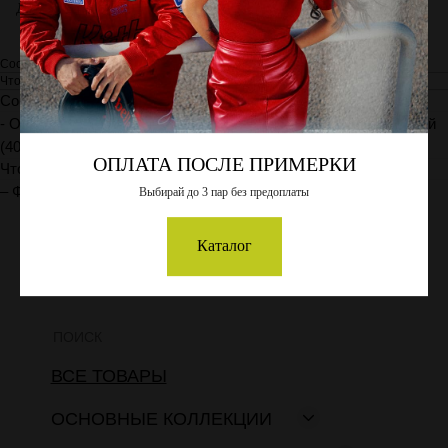
Длина заушника, мм: 150
Состав
Что в комплекте
Состав
- Оправа из металла. - Линзы из нейлона с полной UV защитой
(400HM)
ОПЛАТА ПОСЛЕ ПРИМЕРКИ
Что в комплекте
– Футляр – Чехол – Салфетка
Выбирай до 3 пар без предоплаты
Каталог
ПОИСК
ВСЕ ТОВАРЫ
ОСНОВНЫЕ КОЛЛЕКЦИИ