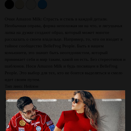
Очки Amazon Milk: Страсть и стиль в каждой детали.
Необычная оправа, форма непохожая ни на что, и лягушачья
лапка на дужке создают образ, который может многое
рассказать о своем владельце. Например, то, что он входит в
тайное сообщество BelleFrog People. Быть в нашем
комьюнити, это значит быть неогедонистом, который
принимает себя и мир таким, какой он есть. Без стереотипов и
шаблонов. Носи Amazon Milk и будь посвящен в BelleFrog
People. Это выбор для тех, кто не боится выделяться и смело
идет своим путем.
Тип линз: Нейлон
Материал: Металл
Цвет оправы: Cold Desert
Вид оправы: Геометрия
Characteristic:Страна: Гонконг
Ширина линзы, мм: 47
Шир. переносицы, мм: 22