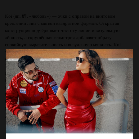
Koi (яп. 鯉, «любовь») — очки с оправой на винтовом
креплении линз с мягкой квадратной формой. Открытая
конструкция подчёркивает чистоту линии и визуальную
лёгкость, а скруглённая геометрия добавляет образу
спокойную выразительность и визуальную мягкость. Koi —
это движение, устойчивость и тихая уверенность в
современной интерпретации.
Тип линз: Нейлон
Материал: Титан, Монель
Цвет оправы: Chestnut
Вид оправы: Авиаторы
Производство: Гонконг
Ширина линзы, мм: 52
Ширина переносицы, мм: 19
Длина заушника, мм: 145