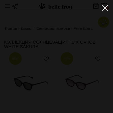
8
Главная
/
Каталог
/
Солнцезащитные очки
/
White Sakura
КОЛЛЕКЦИЯ СОЛНЦЕЗАЩИТНЫХ ОЧКОВ
WHITE SAKURA
NEW
NEW