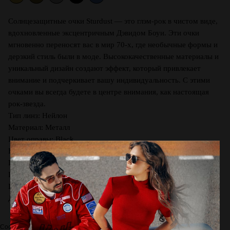
Солнцезащитные очки Sturdust — это глэм-рок в чистом виде,
вдохновленные эксцентричным Дэвидом Боуи. Эти очки
мгновенно переносят вас в мир 70-х, где необычные формы и
дерзкий стиль были в моде. Высококачественные материалы и
уникальный дизайн создают эффект, который привлекает
внимание и подчеркивает вашу индивидуальность. С этими
очками вы всегда будете в центре внимания, как настоящая
рок-звезда.
Тип линз: Нейлон
Материал: Металл
Цвет оправы: Black
Вид оправы: Геометрия
Производство: Гонконг
Ширина линзы, мм: 51
Шир. переносицы, мм: 19
Длина заушника, мм: 145
Состав